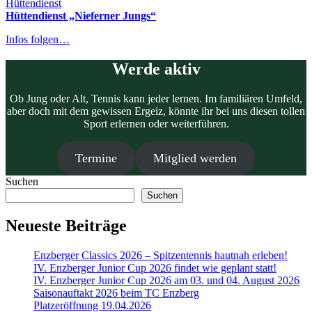
Hüttendienst
Hüttendienst „Nieferner Jungs“
Infos folgen…
Werde aktiv
Ob Jung oder Alt, Tennis kann jeder lernen. Im familiären Umfeld,
aber doch mit dem gewissen Ergeiz, könnte ihr bei uns diesen tollen
Sport erlernen oder weiterführen.
Termine
Mitglied werden
Suchen
Suchen
Neueste Beiträge
Enzberger Classics 2026 – Spitzentennis hautnah erleben!
IV. Enzberger Junior Cup 2026 findet wie geplant statt!
IV. Enzberger Junior Cup 2026 am 03. und 04. August 2026
Saisonauftakt 2026 beim TC Enzberg
Platzeröffnung 19.04.2026